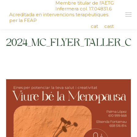
Membre titular de l'AETG
Infermera col. 17.04831.6
Acreditada en intervencions terapèutiques
per la FEAP
cat
cast
2024_MC_FLYER_TALLER_C