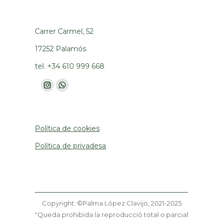
Carrer Carmel, 52
17252 Palamós
tel. +34 610 999 668
Find us on:
Instagram
Whatsapp
page
page
opens
opens
Política de cookies
in
in
new
new
Política de privadesa
window
window
Copyright: ©Palma López Clavijo, 2021-2025
"Queda prohibida la reproducció total o parcial