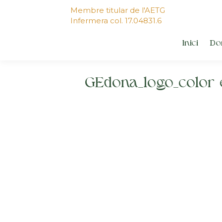
Membre titular de l'AETG
Infermera col. 17.04831.6
Inici
Do
GEdona_logo_color e